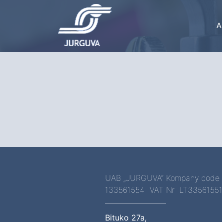
A
UAB „JURGUVA“ Kompany code
133561554 VAT Nr LT3356155
Bituko 27a,