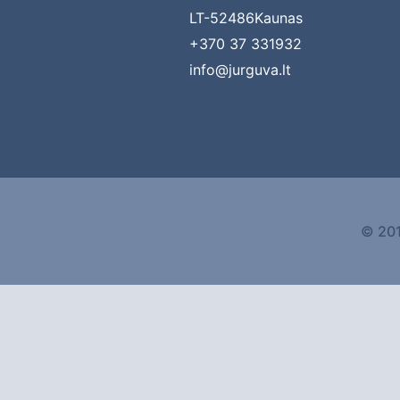
LT-52486Kaunas
+370 37 331932
info@jurguva.lt
© 201